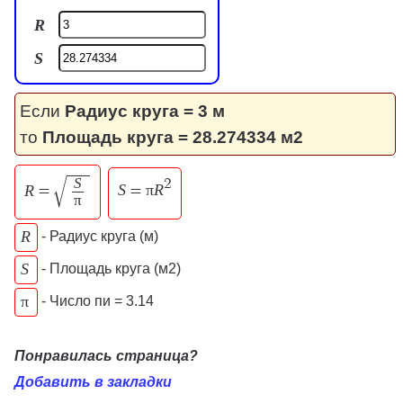
R
S
Если
Радиус круга = 3 м
то
Площадь круга = 28.274334 м2
S
√
2
S
π
R
R
=
=
π
R
- Радиус круга (м)
S
- Площадь круга (м2)
π
- Число пи = 3.14
Понравилась страница?
Добавить в закладки