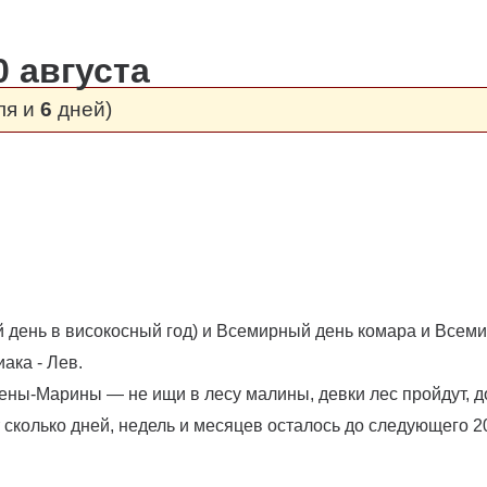
0 августа
ля и
6
дней)
3-й день в високосный год) и Всемирный день комара и Всем
ака - Лев.
мены-Марины — не ищи в лесу малины, девки лес пройдут, до
сколько дней, недель и месяцев осталось до следующего 20