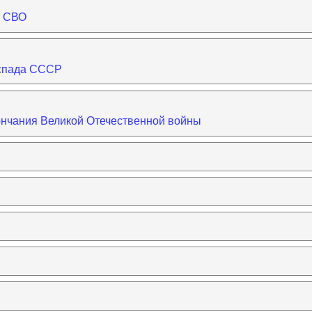
а СВО
аспада СССР
ончания Великой Отечественной войны