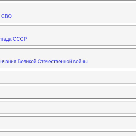
а СВО
аспада СССР
ончания Великой Отечественной войны